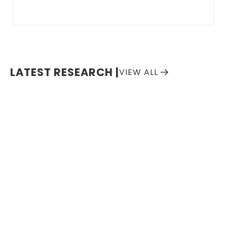
Item
2
of
LATEST RESEARCH |
VIEW ALL
8
Item
1
of
0