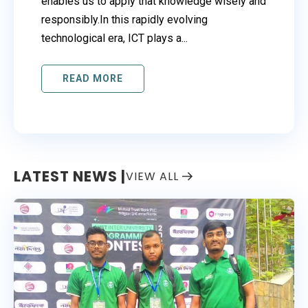
enables us to apply that knowledge wisely and
responsibly.In this rapidly evolving
technological era, ICT plays a...
READ MORE
LATEST NEWS |
VIEW ALL