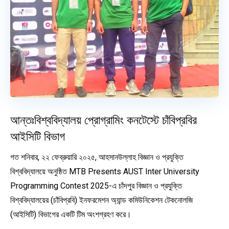
আন্তঃবিশ্ববিদ্যালয় প্রোগ্রামিং কনটেস্টে চাঁবিপ্রবির
আইসিটি বিভাগ
গত শনিবার, ২২ ফেব্রুয়ারি ২০২৫, আহসানউল্লাহ বিজ্ঞান ও প্রযুক্তি
বিশ্ববিদ্যালয়ে অনুষ্ঠিত MTB Presents AUST Inter University
Programming Contest 2025-এ চাঁদপুর বিজ্ঞান ও প্রযুক্তি
বিশ্ববিদ্যালয়ের (চাঁবিপ্রবি) ইনফরমেশন অ্যান্ড কমিউনিকেশন টেকনোলজি
(আইসিটি) বিভাগের একটি টিম অংশগ্রহণ করে।